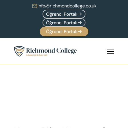
info@richmondcollege.co.uk
Öğrenci Portalı
Öğrenci Portalı
Öğrenci Portalı
Lisans 
Programları
17 yaş ve üzeri
Dersler