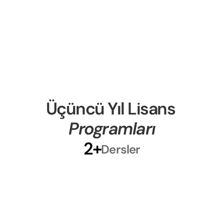
Konaklama ve Turizm Yönetimi
Küresel konaklama ve turizm sektörlerinde 
liderlik geliştirin
Seviye-5
Lisans Öğrencisi
Üçüncü Yıl Lisans 
İşletme
Programları
2+
Dersler