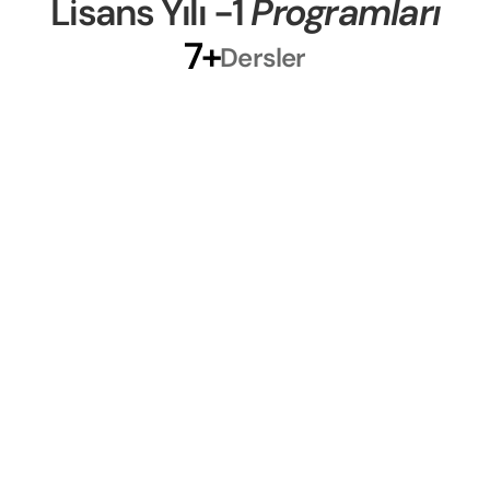
Lisans Yılı -1 
Programları
7+
Dersler
Seviye 4 Dersleri
Akademik yolculuğunuza, becerilerinizi ve 
özgüveninizi güçlendirmek için tasarlanmış 
temel derslerle başlayın. Lisans diplomanız 
için sağlam bir temel oluştururken çeşitli 
konuları keşfedin.