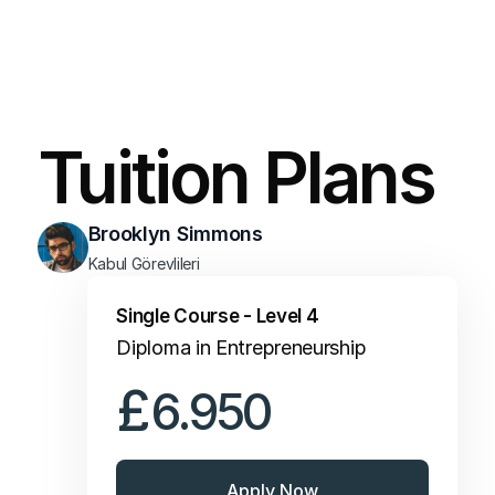
Level 5 Extended Diploma in Business 
and Management
Second year of a UK undergraduate degree 
(subject to university acceptance)
Tuition Plans
Employment in business, management, or 
entrepreneurial roles
Brooklyn Simmons
Kabul Görevlileri
Single Course - Level 4
Diploma in Entrepreneurship
£
6.950
Apply Now