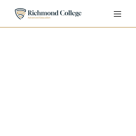
Diploma in 
Entrepreneurship
Diploma
Level 4 - Undergraduate
Course Code
603/4238/9