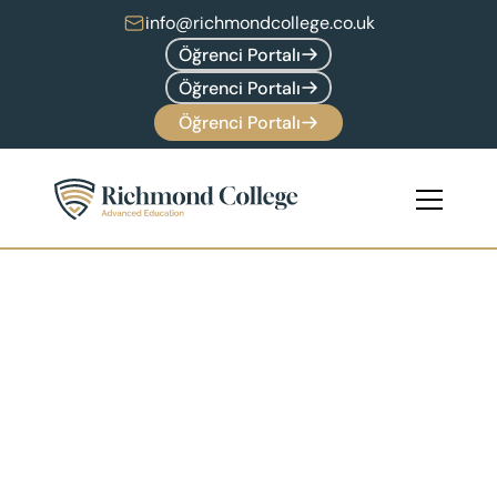
info@richmondcollege.co.uk
Öğrenci Portalı
Öğrenci Portalı
Öğrenci Portalı
Lisansüstü 
Programı
4'ten fazla
Dersler