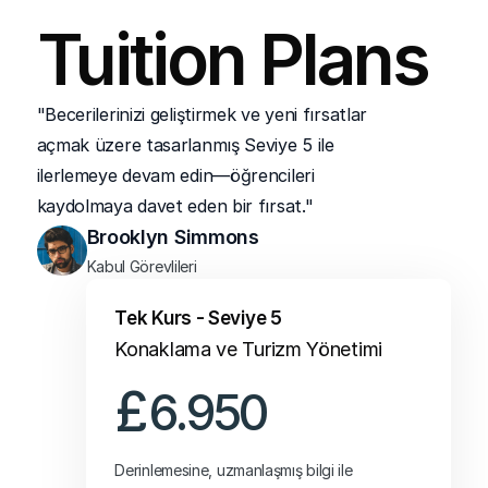
Uygulamalı ödevlerle, öğreniciler konaklama 
Tuition Plans
ve turizm endüstrisindeki profesyonel roller 
için doğrudan geçerli beceriler kazanırlar.
"Becerilerinizi geliştirmek ve yeni fırsatlar 
açmak üzere tasarlanmış Seviye 5 ile 
ilerlemeye devam edin—öğrencileri 
kaydolmaya davet eden bir fırsat."
Brooklyn Simmons
Kabul Görevlileri
Tek Kurs - Seviye 5
Konaklama ve Turizm Yönetimi
£
6.950
Derinlemesine, uzmanlaşmış bilgi ile 