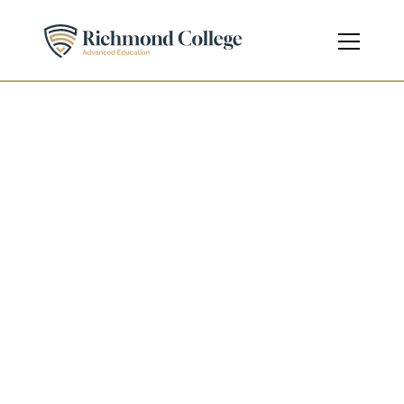
Konaklama ve Turizm 
Yönetimi
Diploma
Seviye 5 - Lisans Düzeyi
Ders Kodu
603/4404/0