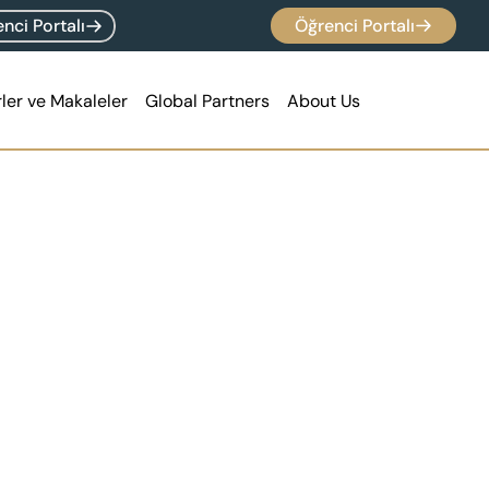
nci Portalı
Öğrenci Portalı
ler ve Makaleler
Global Partners
About Us
oma
Seviye 5 - Lisans Öğrencileri
 Kodu
603/4891/4
ler
120 ESTC