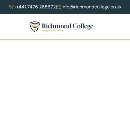
+(44) 7476 268672
info@richmondcollege.co.uk
Law